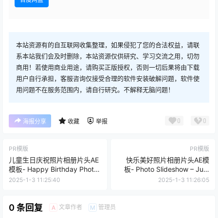
本站资源有的自互联网收集整理，如果侵犯了您的合法权益，请联
系本站我们会及时删除，本站资源仅供研究、学习交流之用，切勿
商用！若使用商业用途，请购买正版授权，否则一切后果将由下载
用户自行承担，客服咨询仅接受合理的软件安装破解问题，软件使
用问题不在服务范围内，请自行研究。不解释无脑问题！
0
0
海报分享
收藏
举报
PR模版
PR模版
儿童生日庆祝照片相册片头AE
快乐美好照片相册片头AE模
模板- Happy Birthday Photo
板- Photo Slideshow – Just
SlideshowPremiere视频模版
Be HappyPremiere视频模版
2025-1-3 11:25:40
2025-1-3 11:26:05
0 条回复
文章作者
管理员
A
M