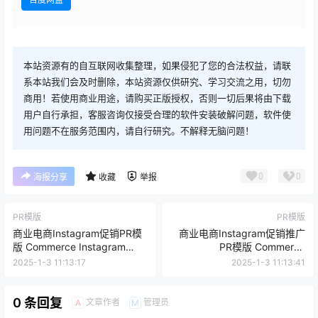
本站资源有的自互联网收集整理，如果侵犯了您的合法权益，请联
系本站我们会及时删除，本站资源仅供研究、学习交流之用，切勿
商用！若使用商业用途，请购买正版授权，否则一切后果将由下载
用户自行承担，客服咨询仅接受合理的软件安装破解问题，软件使
用问题不在服务范围内，请自行研究。不解释无脑问题！
0
0
海报分享
收藏
举报
PR模版
PR模版
商业电商Instagram促销PR模
商业电商Instagram促销推广
版 Commerce Instagram
PR模版 Commerce
ReelsPremiere视频模版
Instagram ReelsPremiere视
2025-1-3 11:13:17
2025-1-3 11:13:41
频模版
0 条回复
文章作者
管理员
A
M