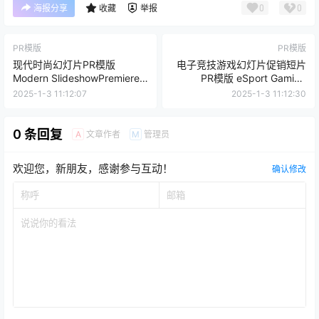
0
0
海报分享
收藏
举报
PR模版
PR模版
现代时尚幻灯片PR模版
电子竞技游戏幻灯片促销短片
Modern SlideshowPremiere
PR模版 eSport Gaming
视频模版
Slides PromPremiere视频模
2025-1-3 11:12:07
2025-1-3 11:12:30
版
0 条回复
文章作者
管理员
A
M
欢迎您，新朋友，感谢参与互动！
确认修改