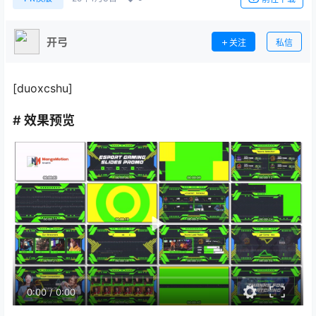
开弓
关注
私信
[duoxcshu]
# 效果预览
0:00
/
0:00